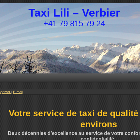
Taxi Lili – Verbier
+41 79 815 79 24
mprimer
|
E-mail
Votre service de taxi de qualité
environs
Deux décennies d’excellence au service de votre confort,
confidentialité.